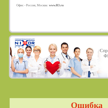
Офис - Россия, Москва:
www.R3.ru
Спр
ФГ
Ошибка